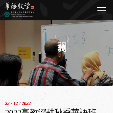
繁體中文
/
English
/
日本語
最新消息
News
關於我們
About Us
關於我們
About Us
華語課程
Courses
生活資訊
Life Information
問與答
FAQ
表單下載
Download
23 / 12 / 2022
聯絡我們
2022高教深耕秋季華語班