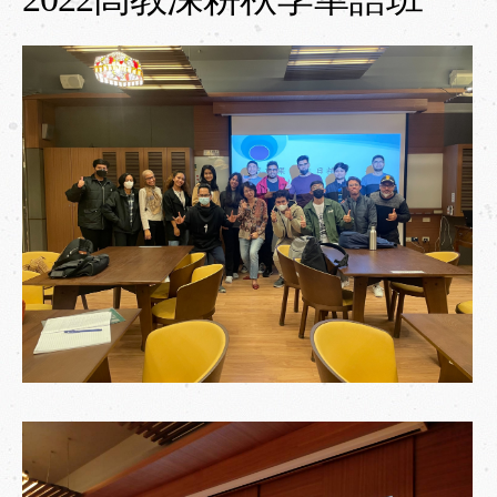
Contact Us
相關連結
Link
繁體中文
/
English
/
日本語