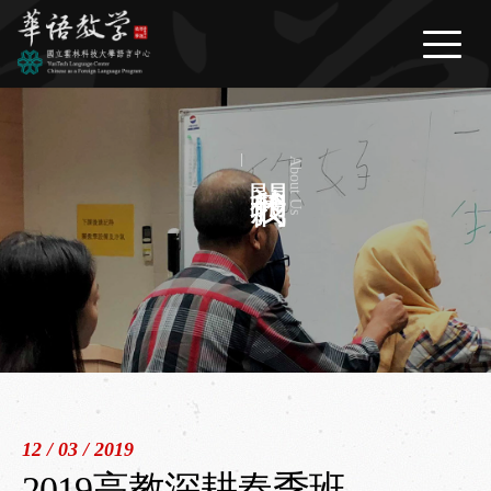
繁體中文
/
English
/
日本語
最新消息
News
關於我們
About Us
關於我們
About Us
華語課程
Courses
生活資訊
Life Information
問與答
FAQ
表單下載
Download
12 / 03 / 2019
聯絡我們
2019高教深耕春季班