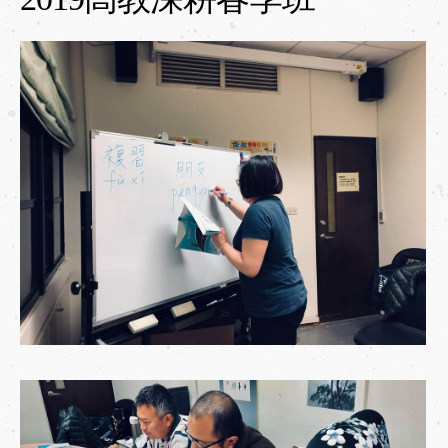
Contact Us
相關連結
Link
繁體中文
/
English
/
日本語