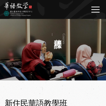
繁體中文
/
English
/
日本語
最新消息
News
關於我們
About Us
華語課程
Courses
華語課程
Courses
生活資訊
Life Information
問與答
FAQ
表單下載
Download
新住民華語教學班
聯絡我們