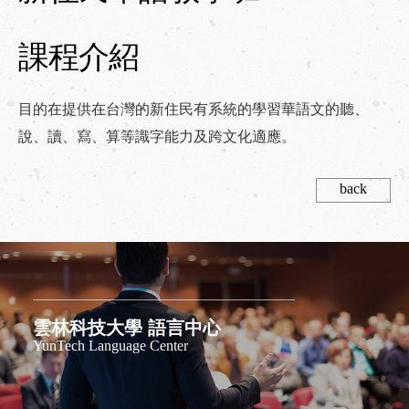
Contact Us
相關連結
課程介紹
Link
目的在提供在台灣的新住民有系統的學習華語文的聽、
繁體中文
/
English
/
日本語
說、讀、寫、算等識字能力及跨文化適應。
back
雲林科技大學 語言中心
YunTech Language Center