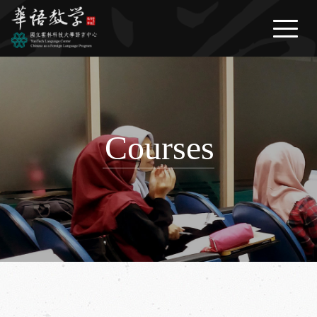
繁體中文
/
English
/
日本語
News
About Us
Courses
Courses
Life Information
FAQ
Download
Contact Us
Link