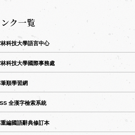
リンク一覧
雲林科技大學語言中心
雲林科技大學國際事務處
部筆順學習網
ESS 全漢字檢索系統
部重編國語辭典修訂本