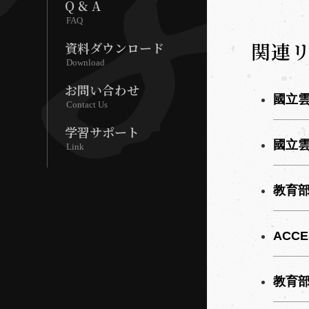
Q & A
FAQ
関連
資料ダウンロード
Download
お問い合わせ
國立
Contact Us
学習サポート
國立
Link
教育
ACC
教育