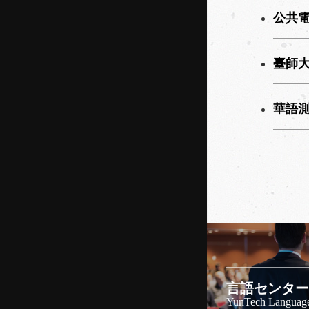
公共
臺師
華語
言語センター
YunTech Language