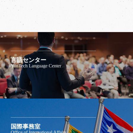
言語センター
YunTech Language Center
国際事務室
Office of International Affairs