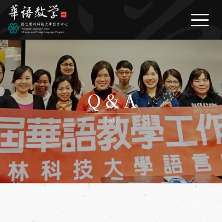
繁體中文
/
English
/
日本語
最新情報
News
センター紹介
About Us
中国語コース
Q & A
Courses
在学生活の情報ナビ
FAQ
Life Information
Q & A
FAQ
資料ダウンロード
Download
お問い合わせ
Contact Us