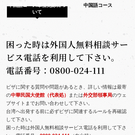
中国語コース単位免除につ
中国語コース
学習サポート
いて
Link
繁體中文
/
English
/
日本語
困った時は外国人無料相談サー
ビス電話を利用して下さい。
電話番号：0800-024-111
ビザに関する質問や問題があるとき、詳しい情報は最寄
の
中華民国大使館（代表処）
または
外交部領事局
のウェ
ブサイトまでお問い合わせして下さい。
台湾へ出発する前に必ずビザに関連するルールを再確認
して下さい。
困った時は外国人無料相談サービス電話を利用して下さ