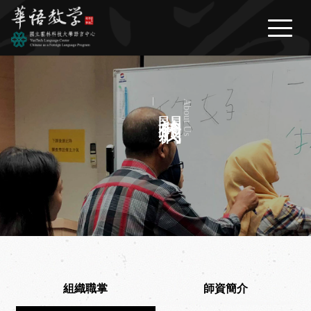
繁體中文
/
English
/
日本語
最新消息
News
關於我們
About Us
關於我們
About Us
華語課程
Courses
生活資訊
Life Information
問與答
FAQ
表單下載
Download
組織職掌
師資簡介
聯絡我們