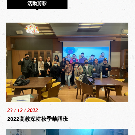
Contact Us
活動剪影
相關連結
Link
繁體中文
/
English
/
日本語
23 / 12 / 2022
2022高教深耕秋季華語班